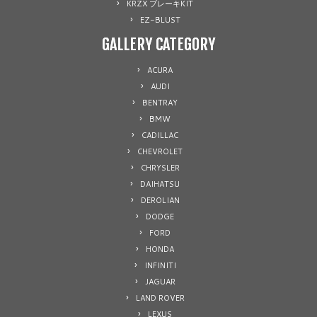
KRZX ブレーキKIT
EZ-BLUST
GALLERY CATEGORY
ACURA
AUDI
BENTRAY
BMW
CADILLAC
CHEVROLET
CHRYSLER
DAIHATSU
DEROLIAN
DODGE
FORD
HONDA
INFINITI
JAGUAR
LAND ROVER
LEXUS