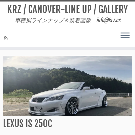
KRZ / CANOVER-LINE UP / GALLERY
車種別ラインナップ＆装着画像 info@krz.cc
Skip
to
content
LEXUS IS 250C