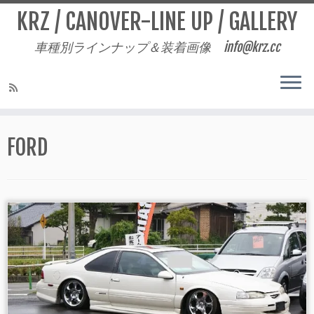
KRZ / CANOVER-LINE UP / GALLERY
車種別ラインナップ＆装着画像 info@krz.cc
Skip
to
FORD
content