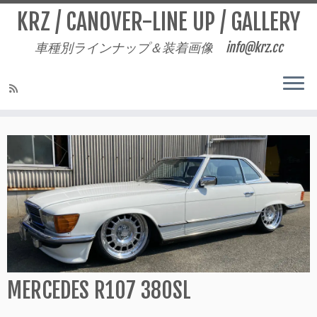
KRZ / CANOVER-LINE UP / GALLERY
車種別ラインナップ＆装着画像 info@krz.cc
Skip
to
content
MERCEDES R107 380SL