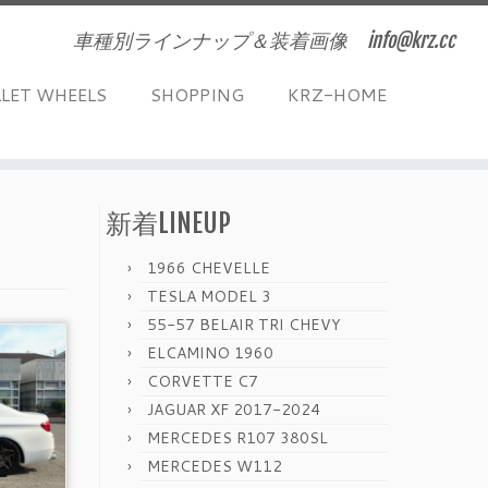
車種別ラインナップ＆装着画像 info@krz.cc
LLET WHEELS
SHOPPING
KRZ-HOME
新着LINEUP
1966 CHEVELLE
TESLA MODEL 3
55-57 BELAIR TRI CHEVY
ELCAMINO 1960
CORVETTE C7
JAGUAR XF 2017-2024
MERCEDES R107 380SL
MERCEDES W112