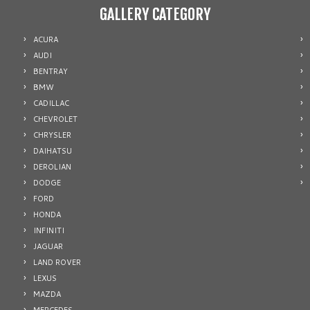
GALLERY CATEGORY
ACURA
AUDI
BENTRAY
BMW
CADILLAC
CHEVROLET
CHRYSLER
DAIHATSU
DEROLIAN
DODGE
FORD
HONDA
INFINITI
JAGUAR
LAND ROVER
LEXUS
MAZDA