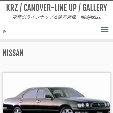
KRZ / CANOVER-LINE UP / GALLERY
車種別ラインナップ＆装着画像 info@krz.cc
Skip
to
NISSAN
content