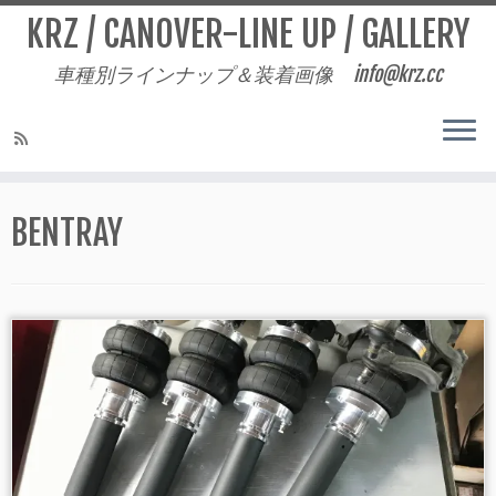
KRZ / CANOVER-LINE UP / GALLERY
車種別ラインナップ＆装着画像 info@krz.cc
Skip
to
BENTRAY
content