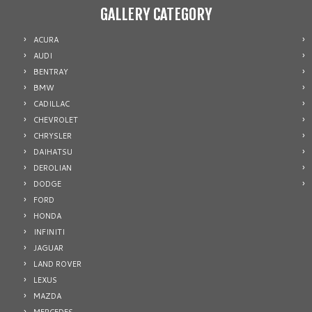
GALLERY CATEGORY
ACURA
AUDI
BENTRAY
BMW
CADILLAC
CHEVROLET
CHRYSLER
DAIHATSU
DEROLIAN
DODGE
FORD
HONDA
INFINITI
JAGUAR
LAND ROVER
LEXUS
MAZDA