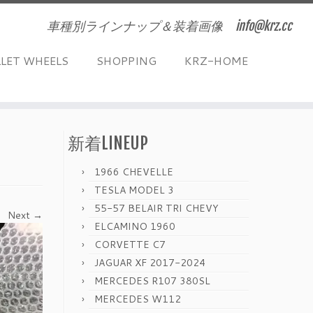
車種別ラインナップ＆装着画像 info@krz.cc
LLET WHEELS
SHOPPING
KRZ-HOME
新着LINEUP
1966 CHEVELLE
TESLA MODEL 3
55-57 BELAIR TRI CHEVY
Next →
ELCAMINO 1960
CORVETTE C7
JAGUAR XF 2017-2024
MERCEDES R107 380SL
MERCEDES W112