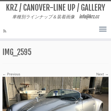
KRZ / CANOVER-LINE UP / GALLERY
車種別ラインナップ＆装着画像 info@krz.cc
Skip
to
IMG_2595
content
← Previous
Next →