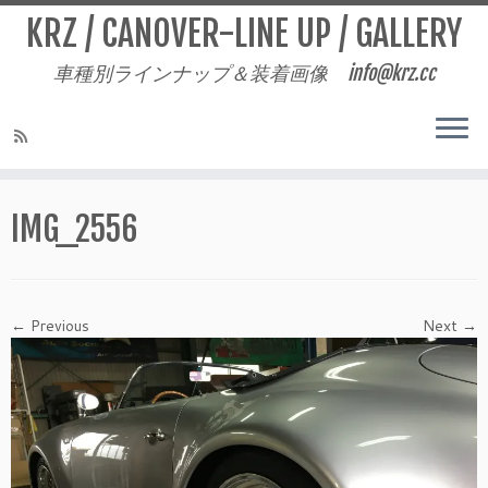
KRZ / CANOVER-LINE UP / GALLERY
車種別ラインナップ＆装着画像 info@krz.cc
Skip
to
IMG_2556
content
← Previous
Next →