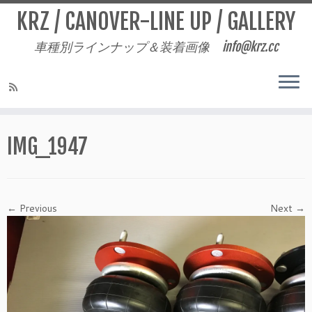
KRZ / CANOVER-LINE UP / GALLERY
車種別ラインナップ＆装着画像 info@krz.cc
Skip
to
IMG_1947
content
← Previous
Next →